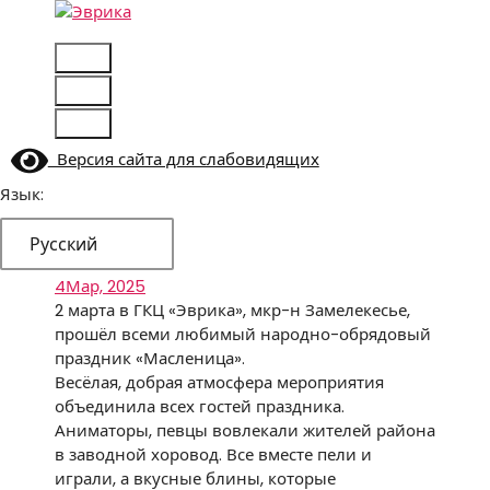
Перейти
к
Городской культурный центр, г. Набережные
содержимому
Челны
Версия сайта для слабовидящих
Язык:
Русский
4
Мар, 2025
2 марта в ГКЦ «Эврика», мкр-н Замелекесье,
прошёл всеми любимый народно-обрядовый
праздник «Масленица».
Весёлая, добрая атмосфера мероприятия
объединила всех гостей праздника.
Аниматоры, певцы вовлекали жителей района
в заводной хоровод. Все вместе пели и
играли, а вкусные блины, которые