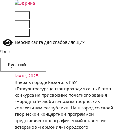
Перейти
к
Городской культурный центр, г. Набережные
содержимому
Челны
Версия сайта для слабовидящих
Язык:
Русский
14
Авг, 2025
Вчера в городе Казани, в ГБУ
«Таткультресурсцентр» проходил очный этап
конкурса на присвоение почетного звания
«Народный» любительским творческим
коллективам республики. Наш город со своей
творческой концертной программой
представлял хореографический коллектив
ветеранов «Гармония» Городского