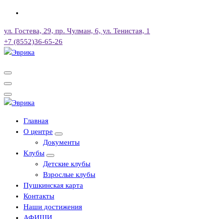
Перейти
к
ул. Гостева, 29, пр. Чулман, 6, ул. Тенистая, 1
содержимому
+7 (8552)36-65-26
Городской культурный центр, г. Набережные Челны
Городской культурный центр, г. Набережные Челны
Главная
О центре
Документы
Клубы
Детские клубы
Взрослые клубы
Пушкинская карта
Контакты
Наши достижения
АФИШИ