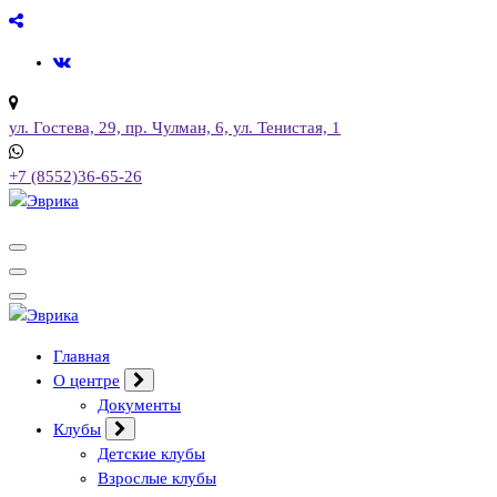
Перейти
к
содержимому
ул. Гостева, 29, пр. Чулман, 6, ул. Тенистая, 1
+7 (8552)36-65-26
Городской культурный центр, г. Набережные Челны
Городской культурный центр, г. Набережные Челны
Главная
О центре
Документы
Клубы
Детские клубы
Взрослые клубы