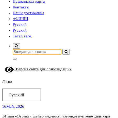
Пушкинская карта
Контакты
Наши достижения
АФИШИ
Русский
Русский
Татар теле
Найти:
Версия сайта для слабовидящих
Язык:
Русский
16
Май, 2026
14 май «Эврика» шәһәр мәдәният үзәгендә күп кенә халыкара