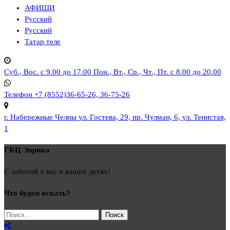
АФИШИ
Русский
Русский
Татар теле
Суб., Вос. с 9.00 до 17.00
Пон., Вт., Ср., Чт., Пт. с 8.00 до 20.00
Телефон
+7 (8552)36-65-26, 36-75-26
г. Набережные Челны
ул. Гостева, 29, пр. Чулман, 6, ул. Тенистая,
1
ГКЦ Эврика
С заботой о вас и ваших детях!
Что будем искать?
Найти: