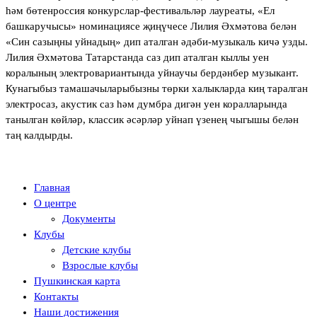
һәм бөтенроссия конкурслар-фестивальләр лауреаты, «Ел
башкаручысы» номинациясе җиңүчесе Лилия Әхмәтова белән
«Син сазыңны уйнадың» дип аталган әдәби-музыкаль кичә узды.
Лилия Әхмәтова Татарстанда саз дип аталган кыллы уен
коралының электровариантында уйнаучы бердәнбер музыкант.
Кунагыбыз тамашачыларыбызны төрки халыкларда киң таралган
электросаз, акустик саз һәм думбра дигән уен коралларында
танылган көйләр, классик әсәрләр уйнап үзенең чыгышы белән
таң калдырды.
Главная
О центре
Документы
Клубы
Детские клубы
Взрослые клубы
Пушкинская карта
Контакты
Наши достижения