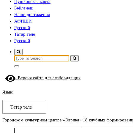
Пушкинская карта
Бәйләнеш
Наши достижения
АФИШИ
Русский
Татар теле
Русский
Search
for:
Версия сайта для слабовидящих
Язык:
Татар теле
Городском культурном центре «Эврика» 18 клубных формирований