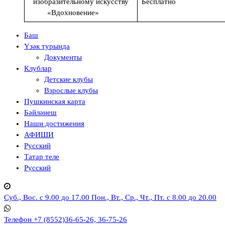
изобразительному искусству
Бесплатно
«Вдохновение»
Баш
Үзәк турында
Документы
Клублар
Детские клубы
Взрослые клубы
Пушкинская карта
Бәйләнеш
Наши достижения
АФИШИ
Русский
Татар теле
Русский
Суб., Вос. с 9.00 до 17.00
Пон., Вт., Ср., Чт., Пт. с 8.00 до 20.00
Телефон
+7 (8552)36-65-26, 36-75-26