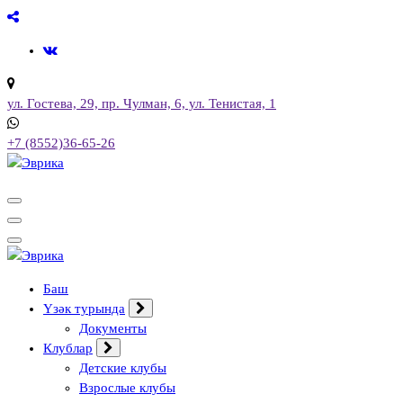
Skip
to
content
ул. Гостева, 29, пр. Чулман, 6, ул. Тенистая, 1
+7 (8552)36-65-26
Городской культурный центр, г. Набережные Челны
Городской культурный центр, г. Набережные Челны
Баш
Үзәк турында
Документы
Клублар
Детские клубы
Взрослые клубы