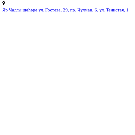
Яр Чаллы шәһәре
ул. Гостева, 29, пр. Чулман, 6, ул. Тенистая, 1