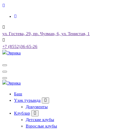
Skip
to
content
ул. Гостева, 29, пр. Чулман, 6, ул. Тенистая, 1
+7 (8552)36-65-26
Городской культурный центр, г. Набережные Челны
Городской культурный центр, г. Набережные Челны
Баш
Үзәк турында
Документы
Клублар
Детские клубы
Взрослые клубы