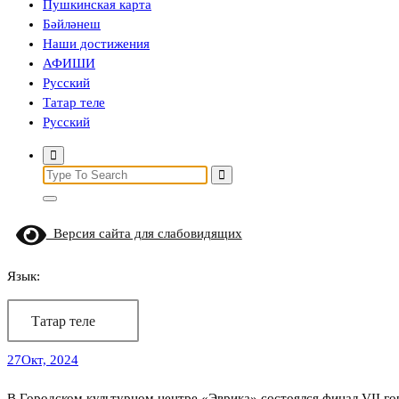
Пушкинская карта
Бәйләнеш
Наши достижения
АФИШИ
Русский
Татар теле
Русский
Search
for:
Версия сайта для слабовидящих
Язык:
Татар теле
27
Окт, 2024
В Городском культурном центре «Эврика» состоялся финал VII го