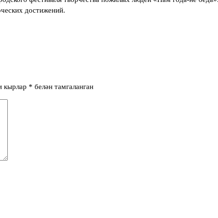
рческих достижений.
и кырлар
*
белән тамгаланган