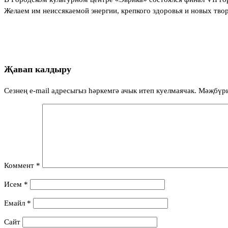
Желаем им неиссякаемой энергии, крепкого здоровья и новых тво
Җавап калдыру
Сезнең e-mail адресыгыз һәркемгә ачык итеп куелмаячак.
Мәҗбүр
Коммент
*
Исем
*
Емайл
*
Сайт