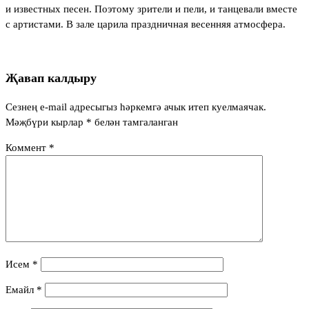
и известных песен. Поэтому зрители и пели, и танцевали вместе
с артистами. В зале царила праздничная весенняя атмосфера.
Җавап калдыру
Сезнең e-mail адресыгыз һәркемгә ачык итеп куелмаячак.
Мәҗбүри кырлар
*
белән тамгаланган
Коммент
*
Исем
*
Емайл
*