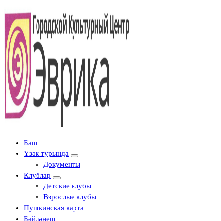
Городской культурный центр, г. Набережные Челны
Баш
Үзәк турында
Документы
Клублар
Детские клубы
Взрослые клубы
Пушкинская карта
Бәйләнеш